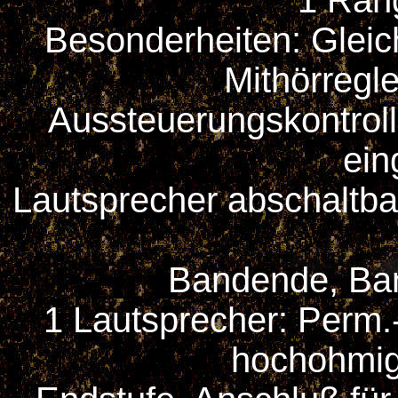
1 Rang
Besonderheiten: Glei
Mithörregl
Aussteuerungskontrol
ein
Lautsprecher abschaltba
Bandende, Band
1 Lautsprecher: Perm.
hochohmig