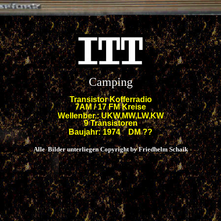
Camping
Transistor Kofferradio
7
AM / 17 FM Kreise
Wellenber.: UKW,MW,LW,KW
9 Transistoren
Baujahr: 1974 DM ??
Alle Bilder unterliegen Copyright by Friedhelm Schaik